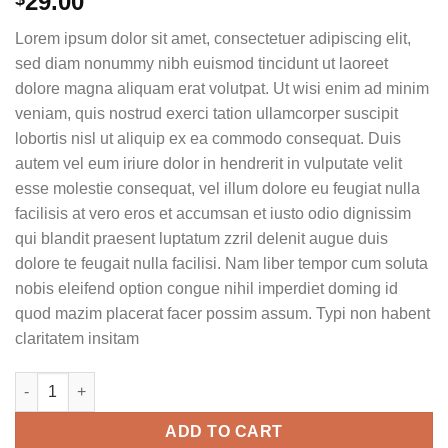
29.00
Lorem ipsum dolor sit amet, consectetuer adipiscing elit,
sed diam nonummy nibh euismod tincidunt ut laoreet
dolore magna aliquam erat volutpat. Ut wisi enim ad minim
veniam, quis nostrud exerci tation ullamcorper suscipit
lobortis nisl ut aliquip ex ea commodo consequat. Duis
autem vel eum iriure dolor in hendrerit in vulputate velit
esse molestie consequat, vel illum dolore eu feugiat nulla
facilisis at vero eros et accumsan et iusto odio dignissim
qui blandit praesent luptatum zzril delenit augue duis
dolore te feugait nulla facilisi. Nam liber tempor cum soluta
nobis eleifend option congue nihil imperdiet doming id
quod mazim placerat facer possim assum. Typi non habent
claritatem insitam
Weekend Wine Course quantity
ADD TO CART