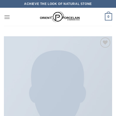
Skip
ACHIEVE THE LOOK OF NATURAL STONE
to
content
0
加入
心愿
单