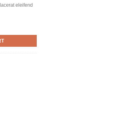
placerat eleifend
RT