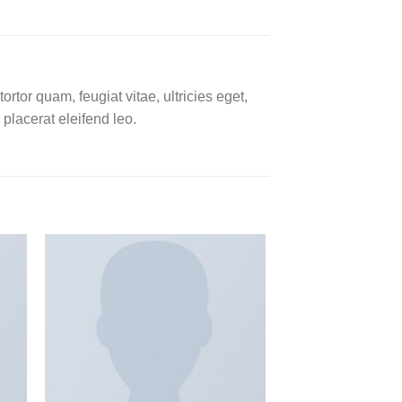
tor quam, feugiat vitae, ultricies eget,
placerat eleifend leo.
入
加入
愿
心愿
单
单