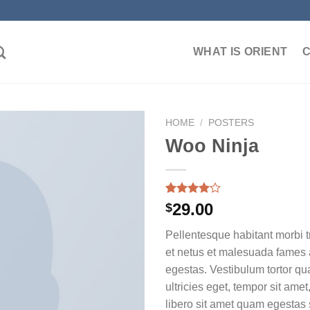
WHAT IS ORIENT
HOME
/
POSTERS
Woo Ninja
加入
心愿
Rated
1
29.00
$
单
4.00
out
of 5
Pellentesque habitant morbi t
based on
customer
et netus et malesuada fames 
rating
egestas. Vestibulum tortor qua
ultricies eget, tempor sit ame
libero sit amet quam egesta