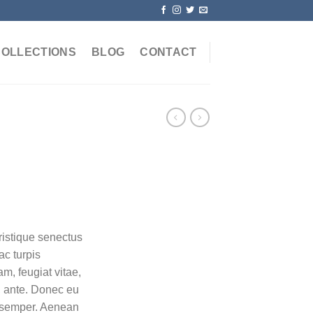
COLLECTIONS
BLOG
CONTACT
ristique senectus
ac turpis
m, feugiat vitae,
t, ante. Donec eu
s semper. Aenean