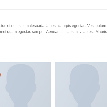
tus et netus et malesuada fames ac turpis egestas. Vestibulum tor
amet quam egestas semper. Aenean ultricies mi vitae est. Mauris 
加入
加
心愿
心
单