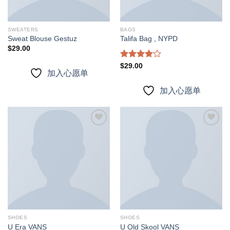
SWEATERS
BAGS
Sweat Blouse Gestuz
Talifa Bag , NYPD
$
29.00
Rated
$
29.00
加入心愿单
4.00
out
of 5
加入心愿单
加入
加入
心愿
心愿
单
单
SHOES
SHOES
U Era VANS
U Old Skool VANS