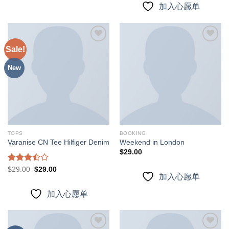
加入心愿单
Sale!
加入
加入
New
心愿
心愿
单
单
TOPS
BOOKING
Varanise CN Tee Hilfiger Denim
Weekend in London
$
29.00
Rated
Original
Current
$
29.00
$
29.00
price
price
加入心愿单
3.50
out
was:
is:
of 5
$29.00.
$29.00.
加入心愿单